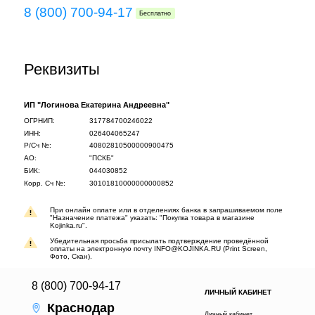
8 (800) 700-94-17
Бесплатно
Реквизиты
ИП "Логинова Екатерина Андреевна"
ОГРНИП:
317784700246022
ИНН:
026404065247
Р/Сч №:
40802810500000900475
АО:
"ПСКБ"
БИК:
044030852
Корр. Сч №:
30101810000000000852
При онлайн оплате или в отделениях банка в запрашиваемом поле
"Назначение платежа" указать: "Покупка товара в магазине
Kojinka.ru".
Убедительная просьба присылать подтверждение проведённой
оплаты на электронную почту INFO@KOJINKA.RU (Print Screen,
Фото, Скан).
8 (800) 700-94-17
ЛИЧНЫЙ КАБИНЕТ
Краснодар
Личный кабинет