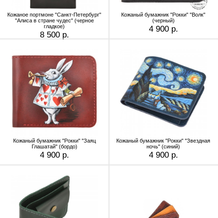
Кожаное портмоне "Санкт-Петербург"
Кожаный бумажник "Рокки" "Волк"
"Алиса в стране чудес" (черное
(черный)
гладкое)
4 900 р.
8 500 р.
Кожаный бумажник "Рокки" "Заяц
Кожаный бумажник "Рокки" "Звездная
Глашатай" (бордо)
ночь" (синий)
4 900 р.
4 900 р.