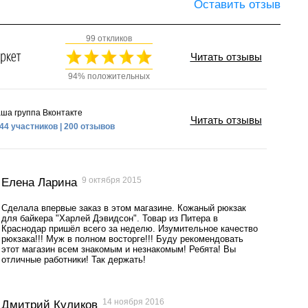
Оставить отзыв
99 откликов
Читать отзывы
94% положительных
ша группа Вконтакте
Читать отзывы
44 участников | 200 отзывов
9 октября 2015
Елена Ларина
Сделала впервые заказ в этом магазине. Кожаный рюкзак
для байкера "Харлей Дэвидсон". Товар из Питера в
Краснодар пришёл всего за неделю. Изумительное качество
рюкзака!!! Муж в полном восторге!!! Буду рекомендовать
этот магазин всем знакомым и незнакомым! Ребята! Вы
отличные работники! Так держать!
14 ноября 2016
Дмитрий Куликов