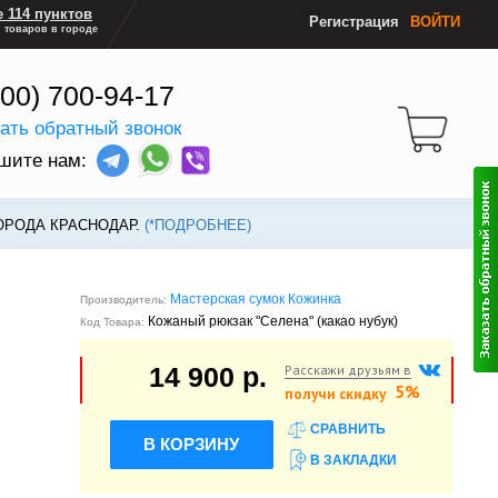
 114 пунктов
Регистрация
ВОЙТИ
 товаров в городе
800) 700-94-17
зать обратный звонок
шите нам:
ОРОДА КРАСНОДАР.
(*ПОДРОБНЕЕ)
Мастерская сумок Кожинка
Производитель:
Кожаный рюкзак "Селена" (какао нубук)
Код Товара:
Расскажи друзьям в
14 900 р.
5%
получи скидку
СРАВНИТЬ
В КОРЗИНУ
В ЗАКЛАДКИ