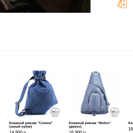
Кожаный рюкзак "Селена"
Кожаный рюкзак "Фобос"
Ко
(синий нубук)
(джинс)
16
14 900 р.
16 900 р.