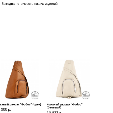
Выгодная стоимость наших изделий
жаный рюкзак "Фобос" (орех)
Кожаный рюкзак "Фобос"
(бежевый)
 900 р.
16 900 р.